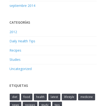
septiembre 2014
CATEGORÍAS
2012
Daily Health Tips
Recipes
Studies
Uncategorized
ETIQUETAS
diet
food
health
latest
lifestyle
medicine
news
recipes
study
tips