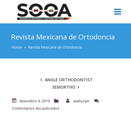
Revista Mexicana de Ortodoncia
Home
»
Revista Mexicana de Ortodoncia
ANGLE ORTHODONTIST
SEMORTHO
diciembre 9, 2019
wahynjxr
en
Comentarios desactivados
Revista
Mexicana
de