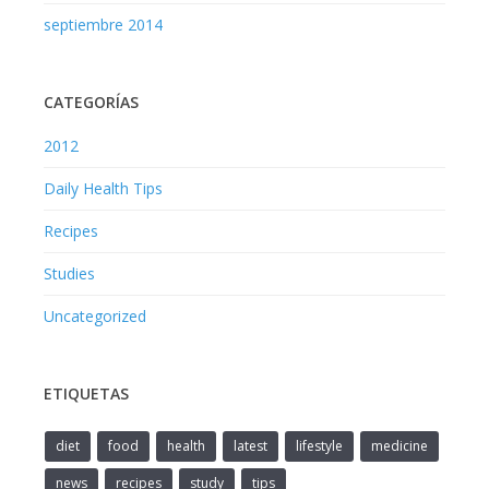
septiembre 2014
CATEGORÍAS
2012
Daily Health Tips
Recipes
Studies
Uncategorized
ETIQUETAS
diet
food
health
latest
lifestyle
medicine
news
recipes
study
tips