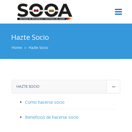
Hazte Socio
Home
»
Hazte Socio
HAZTE SOCIO
Como hacerse socio
Beneficios de hacerse socio