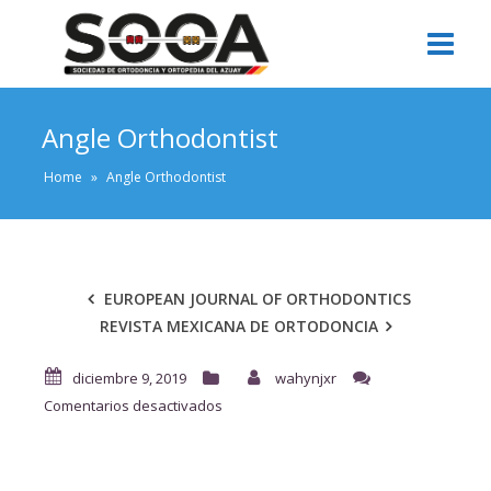
Angle Orthodontist
Home
»
Angle Orthodontist
EUROPEAN JOURNAL OF ORTHODONTICS
REVISTA MEXICANA DE ORTODONCIA
diciembre 9, 2019
wahynjxr
en
Comentarios desactivados
Angle
Orthodontist