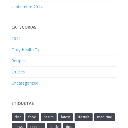
septiembre 2014
CATEGORÍAS
2012
Daily Health Tips
Recipes
Studies
Uncategorized
ETIQUETAS
diet
food
health
latest
lifestyle
medicine
news
recipes
study
tips