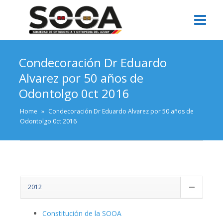
Condecoración Dr Eduardo
Alvarez por 50 años de
Odontolgo 0ct 2016
Home
»
Condecoración Dr Eduardo Alvarez por 50 años de
Odontolgo 0ct 2016
2012
Constitución de la SOOA