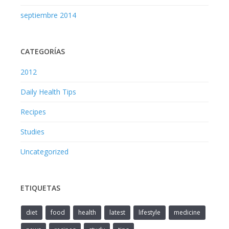
septiembre 2014
CATEGORÍAS
2012
Daily Health Tips
Recipes
Studies
Uncategorized
ETIQUETAS
diet
food
health
latest
lifestyle
medicine