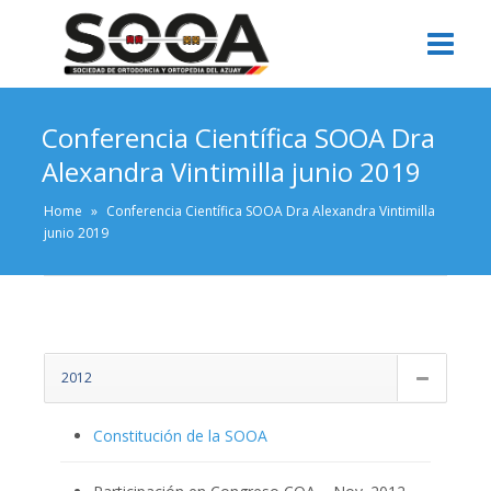
Conferencia Científica SOOA Dra
Alexandra Vintimilla junio 2019
Home
»
Conferencia Científica SOOA Dra Alexandra Vintimilla
junio 2019
2012
Constitución de la SOOA