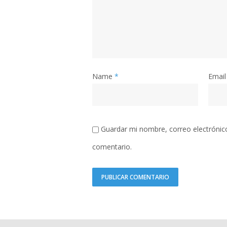
Name
*
Email
Guardar mi nombre, correo electrónic
comentario.
A
l
t