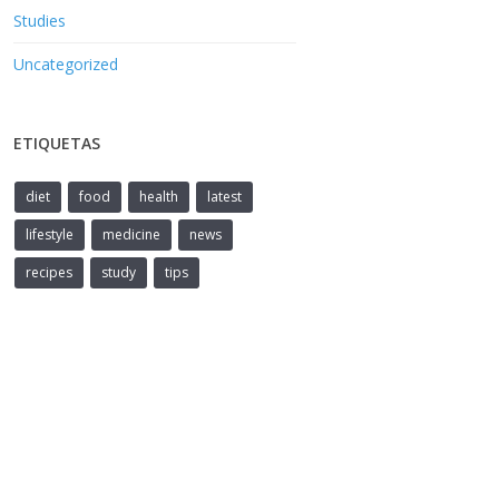
Studies
Uncategorized
ETIQUETAS
diet
food
health
latest
lifestyle
medicine
news
recipes
study
tips