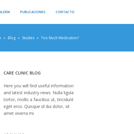
ALERÍA
PUBLICACIONES
CONTACTO
e
»
Blog
»
Studies
»
Too Much Medication?
CARE CLINIC BLOG
Here you will find useful information
and latest industry news. Nulla ligula
tortor, mollis a faucibus ut, tincidunt
eget eros. Quisque id dui dolor, sit
amet viverra mi