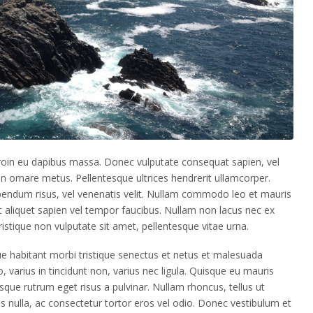
 Proin eu dapibus massa. Donec vulputate consequat sapien, vel
n ornare metus. Pellentesque ultrices hendrerit ullamcorper.
bendum risus, vel venenatis velit. Nullam commodo leo et mauris
c aliquet sapien vel tempor faucibus. Nullam non lacus nec ex
istique non vulputate sit amet, pellentesque vitae urna.
 habitant morbi tristique senectus et netus et malesuada
 varius in tincidunt non, varius nec ligula. Quisque eu mauris
uisque rutrum eget risus a pulvinar. Nullam rhoncus, tellus ut
 nulla, ac consectetur tortor eros vel odio. Donec vestibulum et